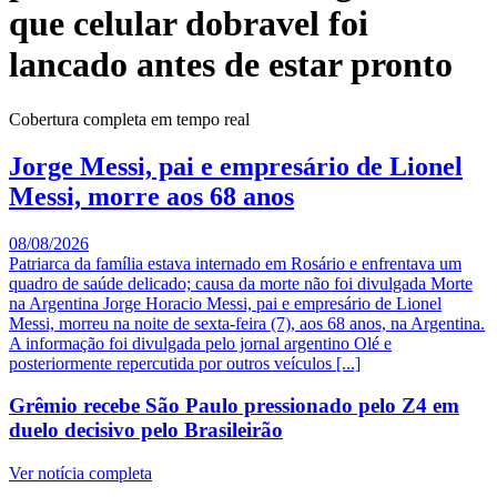
que celular dobravel foi
lancado antes de estar pronto
Cobertura completa em tempo real
Jorge Messi, pai e empresário de Lionel
Messi, morre aos 68 anos
08/08/2026
Patriarca da família estava internado em Rosário e enfrentava um
quadro de saúde delicado; causa da morte não foi divulgada Morte
na Argentina Jorge Horacio Messi, pai e empresário de Lionel
Messi, morreu na noite de sexta-feira (7), aos 68 anos, na Argentina.
A informação foi divulgada pelo jornal argentino Olé e
posteriormente repercutida por outros veículos [...]
Grêmio recebe São Paulo pressionado pelo Z4 em
duelo decisivo pelo Brasileirão
Ver notícia completa