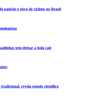
do padrão e risco de ciclone no Brasil
tologistas
xadinhas sem deixar a bola cair
uízes
radicional, revela estudo científico