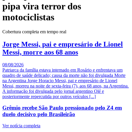
pipa vira terror dos
motociclistas
Cobertura completa em tempo real
Jorge Messi, pai e empresário de Lionel
Messi, morre aos 68 anos
08/08/2026
Patriarca da família estava internado em Rosário e enfrentava um
quadro de saúde delicado; causa da morte não foi divulgada Morte
na Argentina Jorge Horacio Messi, pai e empresário de Lionel
Messi, morreu na noite de sexta-feira (7), aos 68 anos, na Argentina.
A informação foi divulgada pelo jornal argentino Olé e
posteriormente repercutida por outros veículos [...]
Grêmio recebe São Paulo pressionado pelo Z4 em
duelo decisivo pelo Brasileirão
Ver notícia completa