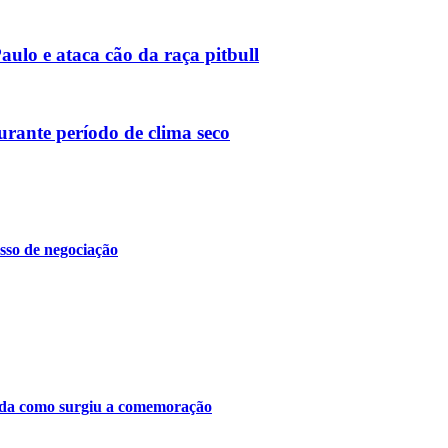
ulo e ataca cão da raça pitbull
urante período de clima seco
sso de negociação
tenda como surgiu a comemoração