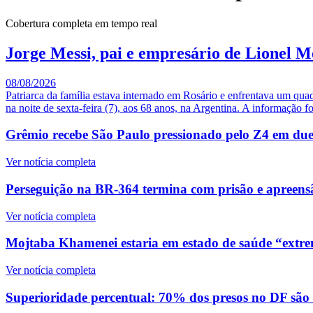
Cobertura completa em tempo real
Jorge Messi, pai e empresário de Lionel M
08/08/2026
Patriarca da família estava internado em Rosário e enfrentava um qua
na noite de sexta-feira (7), aos 68 anos, na Argentina. A informação fo
Grêmio recebe São Paulo pressionado pelo Z4 em duelo
Ver notícia completa
Perseguição na BR-364 termina com prisão e apreensã
Ver notícia completa
Mojtaba Khamenei estaria em estado de saúde “extre
Ver notícia completa
Superioridade percentual: 70% dos presos no DF são