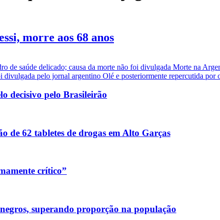
essi, morre aos 68 anos
dro de saúde delicado; causa da morte não foi divulgada Morte na Arge
i divulgada pelo jornal argentino Olé e posteriormente repercutida por ou
 decisivo pelo Brasileirão
o de 62 tabletes de drogas em Alto Garças
mamente crítico”
 negros, superando proporção na população