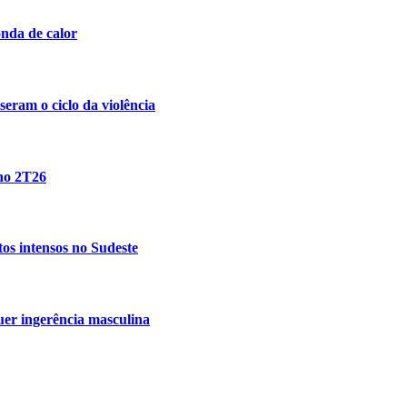
nda de calor
eram o ciclo da violência
 no 2T26
tos intensos no Sudeste
uer ingerência masculina