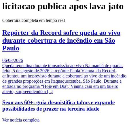
licitacao publica apos lava jato
Cobertura completa em tempo real
Repórter da Record sofre queda ao vivo
durante cobertura de incêndio em São
Paulo
06/08/2026
Queda repentina durante transmissão ao vivo Na manhã de quarta-
feira, 5 de agosto de 2026, a repórter Paola Vianna, da Record,
enfrentou um imprevisto durante a cobertura ao vivo de um incêndio
de grandes proporções em Itaquaquecetuba, São Paulo. Durante a
entrada no programa “Hoje em Dia”, Vianna caiu em um bueiro
aberto, surpreendendo a [...]
Sexo aos 60+: guia desmistifica tabus e expande
possibilidades de prazer na terceira idade
Ver notícia completa