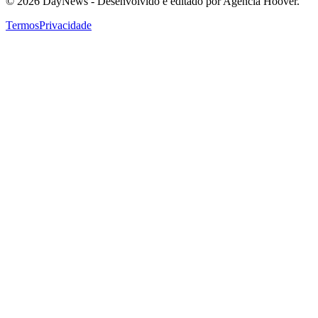
©
2026
DayNews - Desenvolvido e editado por
Agência Hoover.
Termos
Privacidade