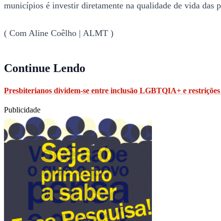
municípios é investir diretamente na qualidade de vida das
( Com Aline Coêlho | ALMT )
Continue Lendo
Presbiterianos dividem-se entre inclusão LGBTQIA+ e restrições 
Publicidade