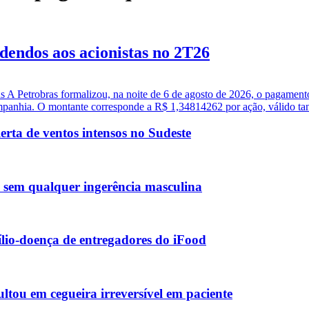
idendos aos acionistas no 2T26
as A Petrobras formalizou, na noite de 6 de agosto de 2026, o pagament
ompanhia. O montante corresponde a R$ 1,34814262 por ação, válido tant
erta de ventos intensos no Sudeste
a sem qualquer ingerência masculina
lio-doença de entregadores do iFood
ltou em cegueira irreversível em paciente