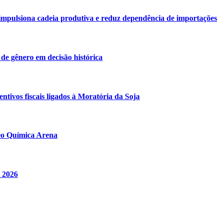
o impulsiona cadeia produtiva e reduz dependência de importações
de gênero em decisão histórica
ntivos fiscais ligados à Moratória da Soja
Neo Química Arena
e 2026