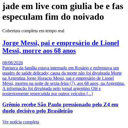
jade em live com giulia be e fas
especulam fim do noivado
Cobertura completa em tempo real
Jorge Messi, pai e empresário de Lionel
Messi, morre aos 68 anos
08/08/2026
Patriarca da família estava internado em Rosário e enfrentava um
quadro de saúde delicado; causa da morte não foi divulgada Morte
na Argentina Jorge Horacio Messi, pai e empresário de Lionel
Messi, morreu na noite de sexta-feira (7), aos 68 anos, na Argentina.
A informação foi divulgada pelo jornal argentino Olé e
posteriormente repercutida por outros veículos [...]
Grêmio recebe São Paulo pressionado pelo Z4 em
duelo decisivo pelo Brasileirão
Ver notícia completa