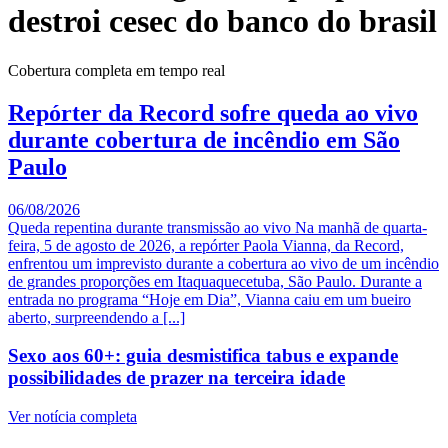
destroi cesec do banco do brasil
Cobertura completa em tempo real
Repórter da Record sofre queda ao vivo
durante cobertura de incêndio em São
Paulo
06/08/2026
Queda repentina durante transmissão ao vivo Na manhã de quarta-
feira, 5 de agosto de 2026, a repórter Paola Vianna, da Record,
enfrentou um imprevisto durante a cobertura ao vivo de um incêndio
de grandes proporções em Itaquaquecetuba, São Paulo. Durante a
entrada no programa “Hoje em Dia”, Vianna caiu em um bueiro
aberto, surpreendendo a [...]
Sexo aos 60+: guia desmistifica tabus e expande
possibilidades de prazer na terceira idade
Ver notícia completa