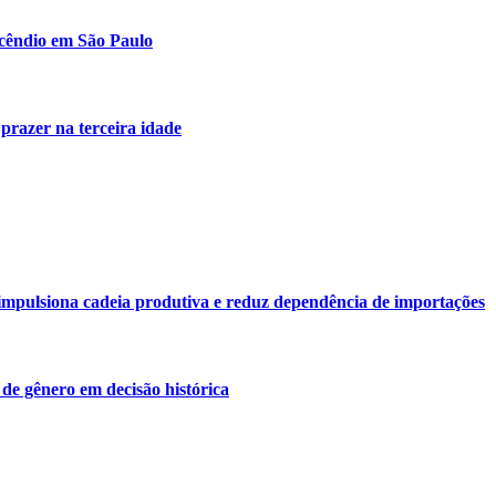
ncêndio em São Paulo
 prazer na terceira idade
o impulsiona cadeia produtiva e reduz dependência de importações
de gênero em decisão histórica