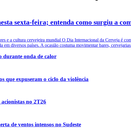
nesta sexta-feira; entenda como surgiu a c
es e a cultura cervejeira mundial O Dia Internacional da Cerveja é co
da em diversos países. A ocasião costuma movimentar bares, cervejarias e
o durante onda de calor
s que expuseram o ciclo da violência
s acionistas no 2T26
erta de ventos intensos no Sudeste