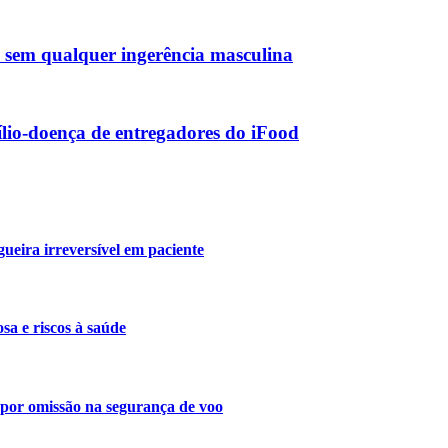
a sem qualquer ingerência masculina
lio-doença de entregadores do iFood
ueira irreversível em paciente
a e riscos à saúde
s por omissão na segurança de voo