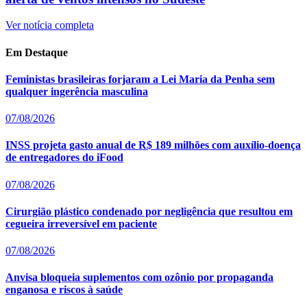
Ver notícia completa
Em Destaque
Feministas brasileiras forjaram a Lei Maria da Penha sem
qualquer ingerência masculina
07/08/2026
INSS projeta gasto anual de R$ 189 milhões com auxílio-doença
de entregadores do iFood
07/08/2026
Cirurgião plástico condenado por negligência que resultou em
cegueira irreversível em paciente
07/08/2026
Anvisa bloqueia suplementos com ozônio por propaganda
enganosa e riscos à saúde