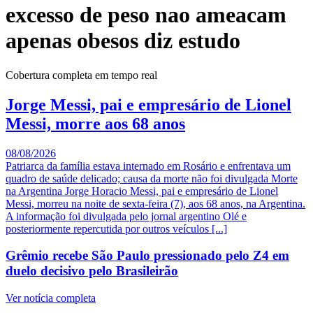
excesso de peso nao ameacam
apenas obesos diz estudo
Cobertura completa em tempo real
Jorge Messi, pai e empresário de Lionel
Messi, morre aos 68 anos
08/08/2026
Patriarca da família estava internado em Rosário e enfrentava um
quadro de saúde delicado; causa da morte não foi divulgada Morte
na Argentina Jorge Horacio Messi, pai e empresário de Lionel
Messi, morreu na noite de sexta-feira (7), aos 68 anos, na Argentina.
A informação foi divulgada pelo jornal argentino Olé e
posteriormente repercutida por outros veículos [...]
Grêmio recebe São Paulo pressionado pelo Z4 em
duelo decisivo pelo Brasileirão
Ver notícia completa