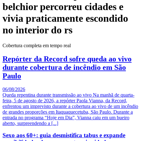
belchior percorreu cidades e
vivia praticamente escondido
no interior do rs
Cobertura completa em tempo real
Repórter da Record sofre queda ao vivo
durante cobertura de incêndio em São
Paulo
06/08/2026
Queda repentina durante transmissão ao vivo Na manhã de quarta-
feira, 5 de agosto de 2026, a repórter Paola Vianna, da Record,
enfrentou um imprevisto durante a cobertura ao vivo de um incêndio
de grandes proporções em Itaquaquecetuba, São Paulo. Durante a
entrada no programa “Hoje em Dia”, Vianna caiu em um bueiro
aberto, surpreendendo a [...]
Sexo aos 60+: guia desmistifica tabus e expande