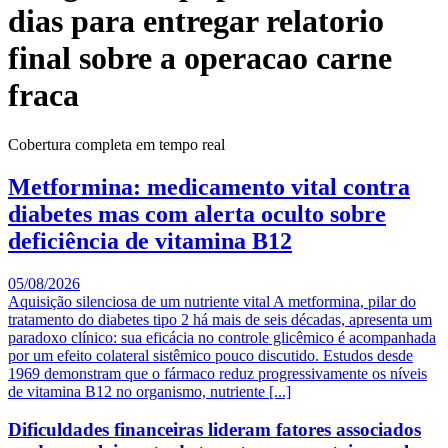
dias para entregar relatorio
final sobre a operacao carne
fraca
Cobertura completa em tempo real
Metformina: medicamento vital contra
diabetes mas com alerta oculto sobre
deficiência de vitamina B12
05/08/2026
Aquisição silenciosa de um nutriente vital A metformina, pilar do
tratamento do diabetes tipo 2 há mais de seis décadas, apresenta um
paradoxo clínico: sua eficácia no controle glicêmico é acompanhada
por um efeito colateral sistêmico pouco discutido. Estudos desde
1969 demonstram que o fármaco reduz progressivamente os níveis
de vitamina B12 no organismo, nutriente [...]
Dificuldades financeiras lideram fatores associados