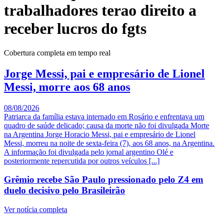
trabalhadores terao direito a
receber lucros do fgts
Cobertura completa em tempo real
Jorge Messi, pai e empresário de Lionel
Messi, morre aos 68 anos
08/08/2026
Patriarca da família estava internado em Rosário e enfrentava um
quadro de saúde delicado; causa da morte não foi divulgada Morte
na Argentina Jorge Horacio Messi, pai e empresário de Lionel
Messi, morreu na noite de sexta-feira (7), aos 68 anos, na Argentina.
A informação foi divulgada pelo jornal argentino Olé e
posteriormente repercutida por outros veículos [...]
Grêmio recebe São Paulo pressionado pelo Z4 em
duelo decisivo pelo Brasileirão
Ver notícia completa