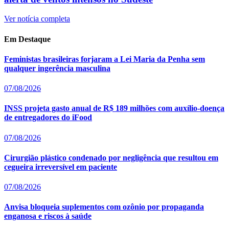
Ver notícia completa
Em Destaque
Feministas brasileiras forjaram a Lei Maria da Penha sem
qualquer ingerência masculina
07/08/2026
INSS projeta gasto anual de R$ 189 milhões com auxílio-doença
de entregadores do iFood
07/08/2026
Cirurgião plástico condenado por negligência que resultou em
cegueira irreversível em paciente
07/08/2026
Anvisa bloqueia suplementos com ozônio por propaganda
enganosa e riscos à saúde