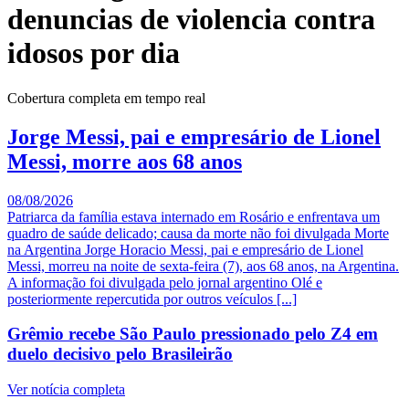
denuncias de violencia contra
idosos por dia
Cobertura completa em tempo real
Jorge Messi, pai e empresário de Lionel
Messi, morre aos 68 anos
08/08/2026
Patriarca da família estava internado em Rosário e enfrentava um
quadro de saúde delicado; causa da morte não foi divulgada Morte
na Argentina Jorge Horacio Messi, pai e empresário de Lionel
Messi, morreu na noite de sexta-feira (7), aos 68 anos, na Argentina.
A informação foi divulgada pelo jornal argentino Olé e
posteriormente repercutida por outros veículos [...]
Grêmio recebe São Paulo pressionado pelo Z4 em
duelo decisivo pelo Brasileirão
Ver notícia completa