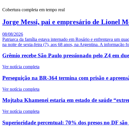
Cobertura completa em tempo real
Jorge Messi, pai e empresário de Lionel M
08/08/2026
Patriarca da família estava internado em Rosário e enfrentava um qua
na noite de sexta-feira (7), aos 68 anos, na Argentina. A informação fo
Grêmio recebe São Paulo pressionado pelo Z4 em duelo
Ver notícia completa
Perseguição na BR-364 termina com prisão e apreensã
Ver notícia completa
Mojtaba Khamenei estaria em estado de saúde “extre
Ver notícia completa
Superioridade percentual: 70% dos presos no DF são