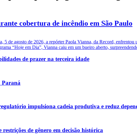
urante cobertura de incêndio em São Paulo
a, 5 de agosto de 2026, a repórter Paola Vianna, da Record, enfrentou 
grama “Hoje em Dia”, Vianna caiu em um bueiro aberto, surpreendendo 
ilidades de prazer na terceira idade
no Paraná
 regulatório impulsiona cadeia produtiva e reduz depe
restrições de gênero em decisão histórica