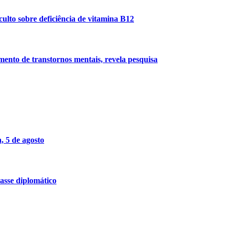
ulto sobre deficiência de vitamina B12
imento de transtornos mentais, revela pesquisa
, 5 de agosto
asse diplomático