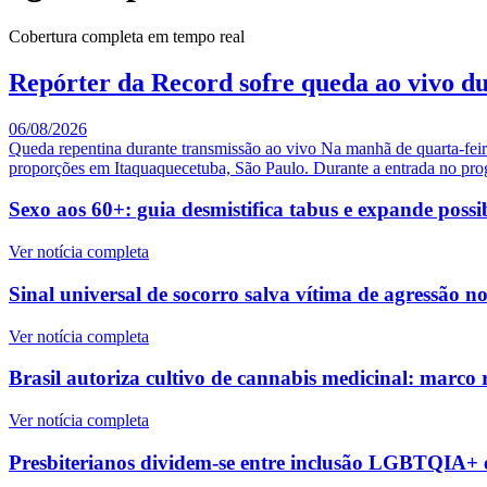
Cobertura completa em tempo real
Repórter da Record sofre queda ao vivo d
06/08/2026
Queda repentina durante transmissão ao vivo Na manhã de quarta-feir
proporções em Itaquaquecetuba, São Paulo. Durante a entrada no pro
Sexo aos 60+: guia desmistifica tabus e expande possib
Ver notícia completa
Sinal universal de socorro salva vítima de agressão 
Ver notícia completa
Brasil autoriza cultivo de cannabis medicinal: marco
Ver notícia completa
Presbiterianos dividem-se entre inclusão LGBTQIA+ e 