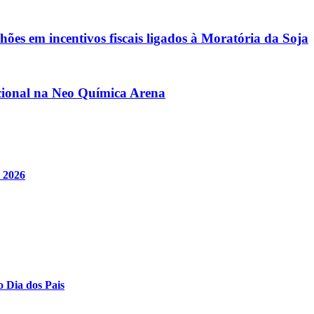
ões em incentivos fiscais ligados à Moratória da Soja
acional na Neo Química Arena
e 2026
o Dia dos Pais